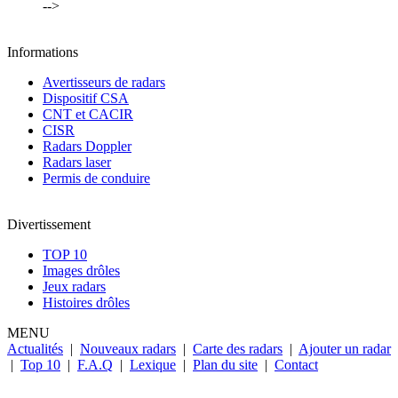
-->
Informations
Avertisseurs de radars
Dispositif CSA
CNT et CACIR
CISR
Radars Doppler
Radars laser
Permis de conduire
Divertissement
TOP 10
Images drôles
Jeux radars
Histoires drôles
MENU
Actualités
|
Nouveaux radars
|
Carte des radars
|
Ajouter un radar
|
Top 10
|
F.A.Q
|
Lexique
|
Plan du site
|
Contact