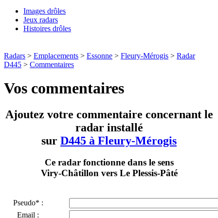
Images drôles
Jeux radars
Histoires drôles
Radars
>
Emplacements
>
Essonne
>
Fleury-Mérogis
>
Radar
D445
>
Commentaires
Vos commentaires
Ajoutez votre commentaire concernant le
radar installé
sur
D445 à Fleury-Mérogis
Ce radar fonctionne dans le sens
Viry-Châtillon vers Le Plessis-Pâté
Pseudo* :
Email :