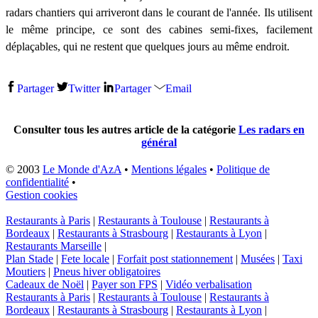
radars chantiers qui arriveront dans le courant de l'année. Ils utilisent
le même principe, ce sont des cabines semi-fixes, facilement
déplaçables, qui ne restent que quelques jours au même endroit.
Partager
Twitter
Partager
Email
Consulter tous les autres article de la catégorie
Les radars en
général
© 2003
Le Monde d'AzA
•
Mentions légales
•
Politique de
confidentialité
•
Gestion cookies
Restaurants à Paris
|
Restaurants à Toulouse
|
Restaurants à
Bordeaux
|
Restaurants à Strasbourg
|
Restaurants à Lyon
|
Restaurants Marseille
|
Plan Stade
|
Fete locale
|
Forfait post stationnement
|
Musées
|
Taxi
Moutiers
|
Pneus hiver obligatoires
Cadeaux de Noël
|
Payer son FPS
|
Vidéo verbalisation
Restaurants à Paris
|
Restaurants à Toulouse
|
Restaurants à
Bordeaux
|
Restaurants à Strasbourg
|
Restaurants à Lyon
|