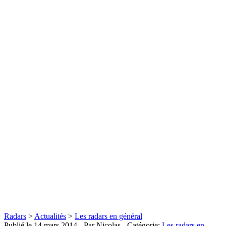
Radars
>
Actualités
>
Les radars en général
Publié le
14 mars 2014
- Par Nicolas
- Catégorie:
Les radars en