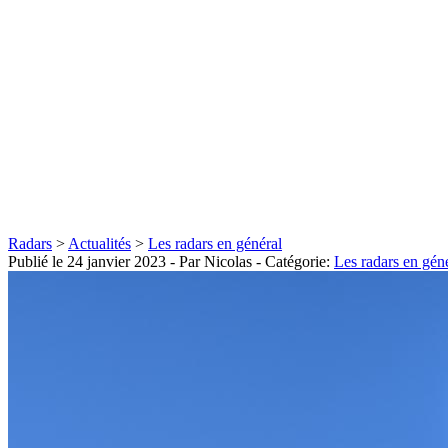
Radars
>
Actualités
>
Les radars en général
Publié le
24 janvier 2023
- Par Nicolas
- Catégorie:
Les radars en gén