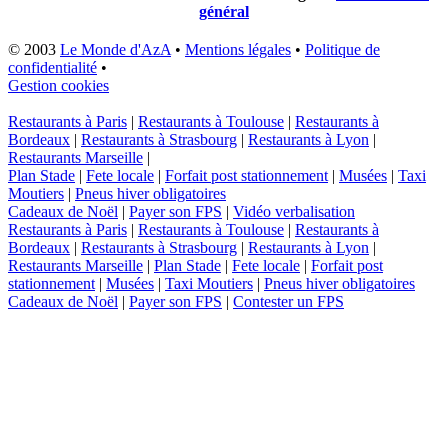
général
© 2003
Le Monde d'AzA
•
Mentions légales
•
Politique de
confidentialité
•
Gestion cookies
Restaurants à Paris
|
Restaurants à Toulouse
|
Restaurants à
Bordeaux
|
Restaurants à Strasbourg
|
Restaurants à Lyon
|
Restaurants Marseille
|
Plan Stade
|
Fete locale
|
Forfait post stationnement
|
Musées
|
Taxi
Moutiers
|
Pneus hiver obligatoires
Cadeaux de Noël
|
Payer son FPS
|
Vidéo verbalisation
Restaurants à Paris
|
Restaurants à Toulouse
|
Restaurants à
Bordeaux
|
Restaurants à Strasbourg
|
Restaurants à Lyon
|
Restaurants Marseille
|
Plan Stade
|
Fete locale
|
Forfait post
stationnement
|
Musées
|
Taxi Moutiers
|
Pneus hiver obligatoires
Cadeaux de Noël
|
Payer son FPS
|
Contester un FPS