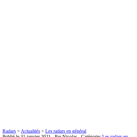
Radars
>
Actualités
>
Les radars en général
Publié le
31 janvier 2021
- Par Nicolas
- Catégorie:
Les radars en