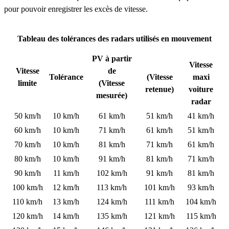
pour pouvoir enregistrer les excès de vitesse.
Tableau des tolérances des radars utilisés en mouvement
PV à partir
Vitesse
Vitesse
de
Tolérance
(Vitesse
maxi
limite
(Vitesse
retenue)
voiture
mesurée)
radar
50 km/h
10 km/h
61 km/h
51 km/h
41 km/h
60 km/h
10 km/h
71 km/h
61 km/h
51 km/h
70 km/h
10 km/h
81 km/h
71 km/h
61 km/h
80 km/h
10 km/h
91 km/h
81 km/h
71 km/h
90 km/h
11 km/h
102 km/h
91 km/h
81 km/h
100 km/h
12 km/h
113 km/h
101 km/h
93 km/h
110 km/h
13 km/h
124 km/h
111 km/h
104 km/h
120 km/h
14 km/h
135 km/h
121 km/h
115 km/h