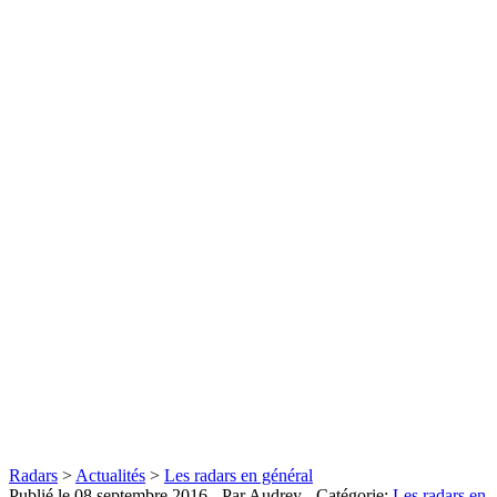
Radars
>
Actualités
>
Les radars en général
Publié le
08 septembre 2016
- Par Audrey
- Catégorie:
Les radars en