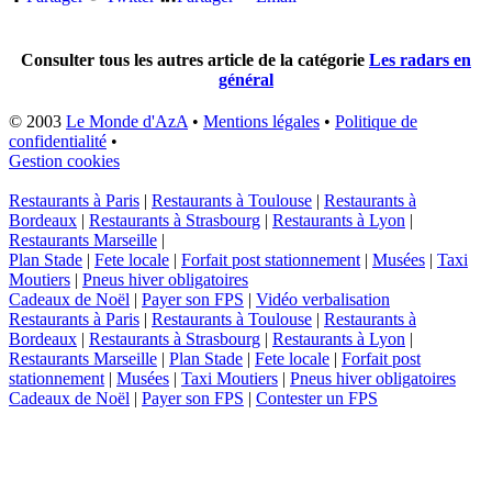
Consulter tous les autres article de la catégorie
Les radars en
général
© 2003
Le Monde d'AzA
•
Mentions légales
•
Politique de
confidentialité
•
Gestion cookies
Restaurants à Paris
|
Restaurants à Toulouse
|
Restaurants à
Bordeaux
|
Restaurants à Strasbourg
|
Restaurants à Lyon
|
Restaurants Marseille
|
Plan Stade
|
Fete locale
|
Forfait post stationnement
|
Musées
|
Taxi
Moutiers
|
Pneus hiver obligatoires
Cadeaux de Noël
|
Payer son FPS
|
Vidéo verbalisation
Restaurants à Paris
|
Restaurants à Toulouse
|
Restaurants à
Bordeaux
|
Restaurants à Strasbourg
|
Restaurants à Lyon
|
Restaurants Marseille
|
Plan Stade
|
Fete locale
|
Forfait post
stationnement
|
Musées
|
Taxi Moutiers
|
Pneus hiver obligatoires
Cadeaux de Noël
|
Payer son FPS
|
Contester un FPS