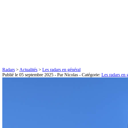
Radars
>
Actualités
>
Les radars en général
Publié le
05 septembre 2025
- Par Nicolas
- Catégorie:
Les radars en 