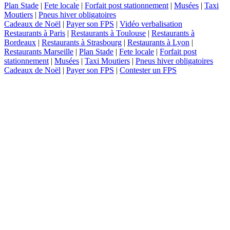
Plan Stade
|
Fete locale
|
Forfait post stationnement
|
Musées
|
Taxi
Moutiers
|
Pneus hiver obligatoires
Cadeaux de Noël
|
Payer son FPS
|
Vidéo verbalisation
Restaurants à Paris
|
Restaurants à Toulouse
|
Restaurants à
Bordeaux
|
Restaurants à Strasbourg
|
Restaurants à Lyon
|
Restaurants Marseille
|
Plan Stade
|
Fete locale
|
Forfait post
stationnement
|
Musées
|
Taxi Moutiers
|
Pneus hiver obligatoires
Cadeaux de Noël
|
Payer son FPS
|
Contester un FPS