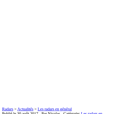
Radars
>
Actualités
>
Les radars en général
Publié le
30 août 2017
- Par Nicolas
- Catégorie:
Les radars en