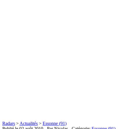
Radars
>
Actualités
>
Essonne (91)
Publié le
02 août 2010
- Par Nicolas
- Catégorie:
Essonne (91)