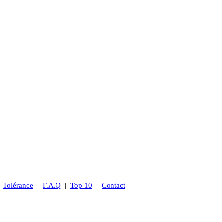
|
Tolérance
|
F.A.Q
|
Top 10
|
Contact