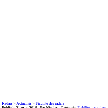
Radars
>
Actualités
>
Fiabilité des radars
Publié le
21 mars 2016
- Par Nicolas
- Catégorie:
Fiabilité des radars