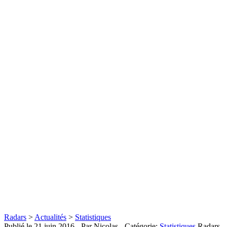
Radars
>
Actualités
>
Statistiques
Publié le
21 juin 2016
- Par Nicolas
- Catégorie:
Statistiques
Radars