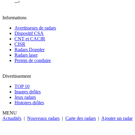
-->
Informations
Avertisseurs de radars
Dispositif CSA
CNT et CACIR
CISR
Radars Doppler
Radars laser
Permis de conduire
Divertissement
TOP 10
Images drôles
Jeux radars
Histoires drôles
MENU
Actualités
|
Nouveaux radars
|
Carte des radars
|
Ajouter un radar