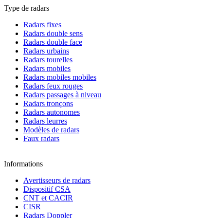
Type de radars
Radars fixes
Radars double sens
Radars double face
Radars urbains
Radars tourelles
Radars mobiles
Radars mobiles mobiles
Radars feux rouges
Radars passages à niveau
Radars tronçons
Radars autonomes
Radars leurres
Modèles de radars
Faux radars
Informations
Avertisseurs de radars
Dispositif CSA
CNT et CACIR
CISR
Radars Doppler