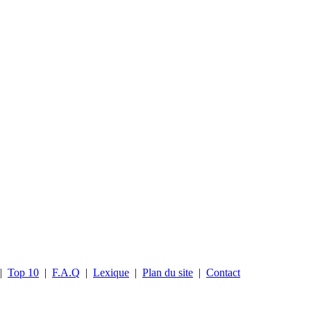
|
Top 10
|
F.A.Q
|
Lexique
|
Plan du site
|
Contact