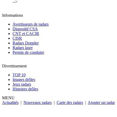
-->
Informations
Avertisseurs de radars
Dispositif CSA
CNT et CACIR
CISR
Radars Doppler
Radars laser
Permis de conduire
Divertissement
TOP 10
Images drôles
Jeux radars
Histoires drôles
MENU
Actualités
|
Nouveaux radars
|
Carte des radars
|
Ajouter un radar