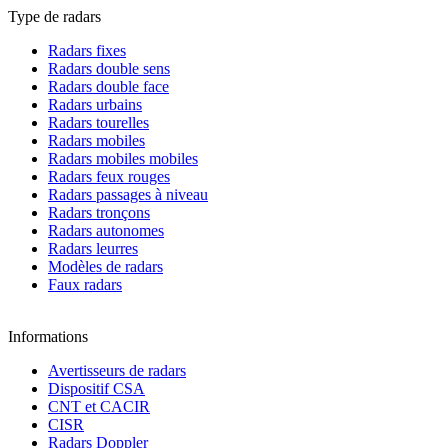
Type de radars
Radars fixes
Radars double sens
Radars double face
Radars urbains
Radars tourelles
Radars mobiles
Radars mobiles mobiles
Radars feux rouges
Radars passages à niveau
Radars tronçons
Radars autonomes
Radars leurres
Modèles de radars
Faux radars
Informations
Avertisseurs de radars
Dispositif CSA
CNT et CACIR
CISR
Radars Doppler