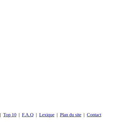
|
Top 10
|
F.A.Q
|
Lexique
|
Plan du site
|
Contact