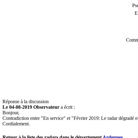
Ps
E
Comme
Réponse à la discussion
Le 04-08-2019 Observateur
a écrit :
Bonjour,
Contradiction entre "En service" et "Février 2019: Le radar dégradé est 
Cordialement.
Retour à la liste des radars dans le département
Ardennes