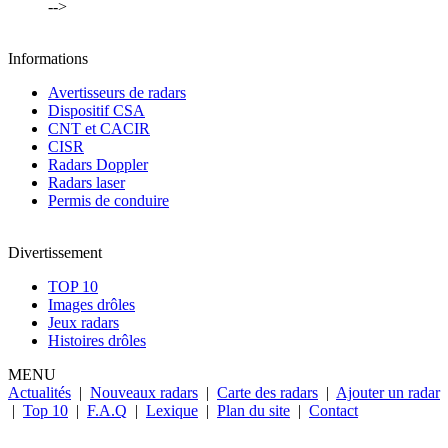
-->
Informations
Avertisseurs de radars
Dispositif CSA
CNT et CACIR
CISR
Radars Doppler
Radars laser
Permis de conduire
Divertissement
TOP 10
Images drôles
Jeux radars
Histoires drôles
MENU
Actualités
|
Nouveaux radars
|
Carte des radars
|
Ajouter un radar
|
Top 10
|
F.A.Q
|
Lexique
|
Plan du site
|
Contact