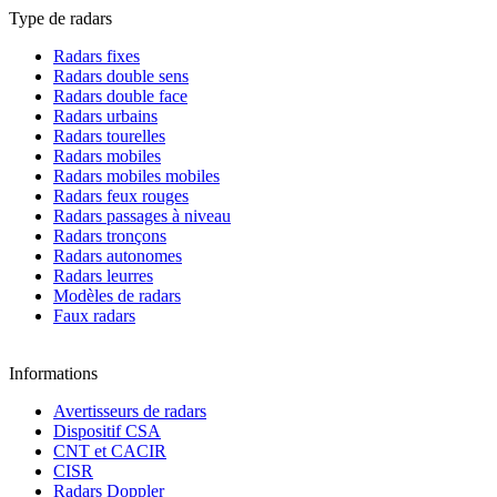
Type de radars
Radars fixes
Radars double sens
Radars double face
Radars urbains
Radars tourelles
Radars mobiles
Radars mobiles mobiles
Radars feux rouges
Radars passages à niveau
Radars tronçons
Radars autonomes
Radars leurres
Modèles de radars
Faux radars
Informations
Avertisseurs de radars
Dispositif CSA
CNT et CACIR
CISR
Radars Doppler