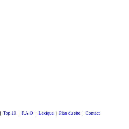
|
Top 10
|
F.A.Q
|
Lexique
|
Plan du site
|
Contact