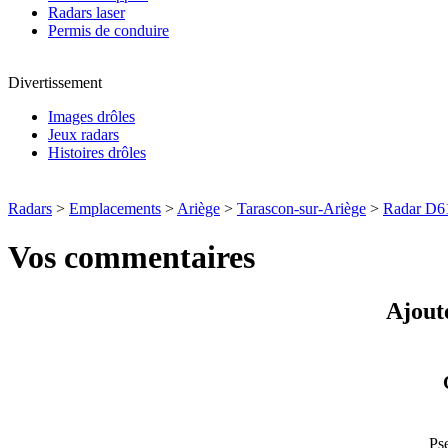
Radars laser
Permis de conduire
Divertissement
Images drôles
Jeux radars
Histoires drôles
Radars
>
Emplacements
>
Ariège
>
Tarascon-sur-Ariège
>
Radar D6
Vos commentaires
Ajout
Ps