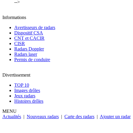
-->
Informations
Avertisseurs de radars
Dispositif CSA
CNT et CACIR
CISR
Radars Doppler
Radars laser
Permis de conduire
Divertissement
TOP 10
Images drôles
Jeux radars
Histoires drôles
MENU
Actualités
|
Nouveaux radars
|
Carte des radars
|
Ajouter un radar