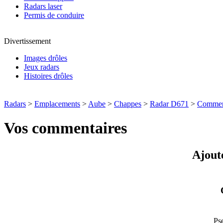
Radars laser
Permis de conduire
Divertissement
Images drôles
Jeux radars
Histoires drôles
Radars
>
Emplacements
>
Aube
>
Chappes
>
Radar D671
>
Commen
Vos commentaires
Ajout
Ps