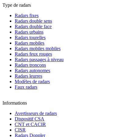
Type de radars
Radars fixes
Radars double sens
Radars double face
Radars urbains
Radars tourelles
Radars mobiles
Radars mobiles mobiles
Radars feux rouges
Radars passages à niveau
Radars tronçons
Radars autonomes
Radars leurres
Modèles de radars
Faux radars
Informations
Avertisseurs de radars
Dispositif CSA
CNT et CACIR
CISR
Radars Doppler