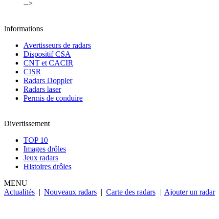
-->
Informations
Avertisseurs de radars
Dispositif CSA
CNT et CACIR
CISR
Radars Doppler
Radars laser
Permis de conduire
Divertissement
TOP 10
Images drôles
Jeux radars
Histoires drôles
MENU
Actualités
|
Nouveaux radars
|
Carte des radars
|
Ajouter un radar