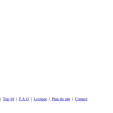
|
Top 10
|
F.A.Q
|
Lexique
|
Plan du site
|
Contact