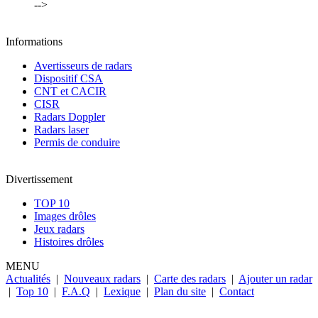
-->
Informations
Avertisseurs de radars
Dispositif CSA
CNT et CACIR
CISR
Radars Doppler
Radars laser
Permis de conduire
Divertissement
TOP 10
Images drôles
Jeux radars
Histoires drôles
MENU
Actualités
|
Nouveaux radars
|
Carte des radars
|
Ajouter un radar
|
Top 10
|
F.A.Q
|
Lexique
|
Plan du site
|
Contact