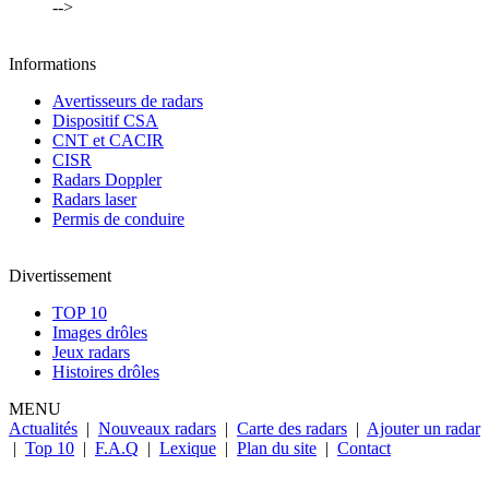
-->
Informations
Avertisseurs de radars
Dispositif CSA
CNT et CACIR
CISR
Radars Doppler
Radars laser
Permis de conduire
Divertissement
TOP 10
Images drôles
Jeux radars
Histoires drôles
MENU
Actualités
|
Nouveaux radars
|
Carte des radars
|
Ajouter un radar
|
Top 10
|
F.A.Q
|
Lexique
|
Plan du site
|
Contact