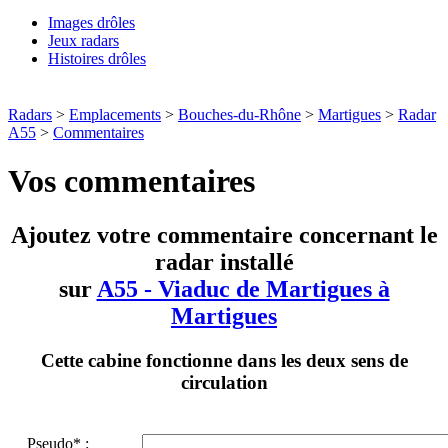
Images drôles
Jeux radars
Histoires drôles
Radars
>
Emplacements
>
Bouches-du-Rhône
>
Martigues
>
Radar
A55
>
Commentaires
Vos commentaires
Ajoutez votre commentaire concernant le
radar installé
sur
A55 - Viaduc de Martigues à
Martigues
Cette cabine fonctionne dans les deux sens de
circulation
Pseudo* :