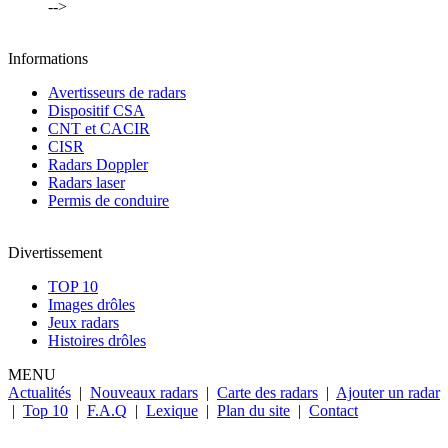
-->
Informations
Avertisseurs de radars
Dispositif CSA
CNT et CACIR
CISR
Radars Doppler
Radars laser
Permis de conduire
Divertissement
TOP 10
Images drôles
Jeux radars
Histoires drôles
MENU
Actualités
|
Nouveaux radars
|
Carte des radars
|
Ajouter un radar
|
Top 10
|
F.A.Q
|
Lexique
|
Plan du site
|
Contact