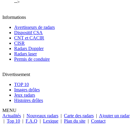
-->
Informations
Avertisseurs de radars
Dispositif CSA
CNT et CACIR
CISR
Radars Doppler
Radars laser
Permis de conduire
Divertissement
TOP 10
Images drôles
Jeux radars
Histoires drôles
MENU
Actualités
|
Nouveaux radars
|
Carte des radars
|
Ajouter un radar
|
Top 10
|
F.A.Q
|
Lexique
|
Plan du site
|
Contact