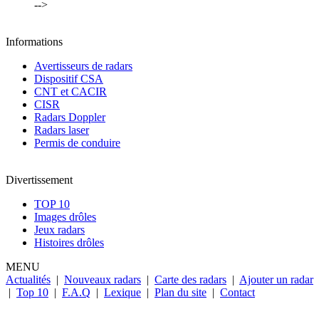
-->
Informations
Avertisseurs de radars
Dispositif CSA
CNT et CACIR
CISR
Radars Doppler
Radars laser
Permis de conduire
Divertissement
TOP 10
Images drôles
Jeux radars
Histoires drôles
MENU
Actualités
|
Nouveaux radars
|
Carte des radars
|
Ajouter un radar
|
Top 10
|
F.A.Q
|
Lexique
|
Plan du site
|
Contact