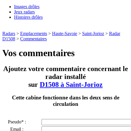
Images drôles
Jeux radars
Histoires drôles
Radars
>
Emplacements
>
Haute-Savoie
>
Saint-Jorioz
>
Radar
D1508
>
Commentaires
Vos commentaires
Ajoutez votre commentaire concernant le
radar installé
sur
D1508 à Saint-Jorioz
Cette cabine fonctionne dans les deux sens de
circulation
Pseudo* :
Email :