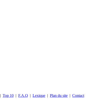
|
Top 10
|
F.A.Q
|
Lexique
|
Plan du site
|
Contact