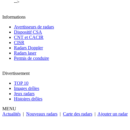
-->
Informations
Avertisseurs de radars
Dispositif CSA
CNT et CACIR
CISR
Radars Doppler
Radars laser
Permis de conduire
Divertissement
TOP 10
Images drôles
Jeux radars
Histoires drôles
MENU
Actualités
|
Nouveaux radars
|
Carte des radars
|
Ajouter un radar