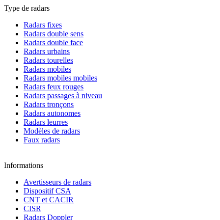
Type de radars
Radars fixes
Radars double sens
Radars double face
Radars urbains
Radars tourelles
Radars mobiles
Radars mobiles mobiles
Radars feux rouges
Radars passages à niveau
Radars tronçons
Radars autonomes
Radars leurres
Modèles de radars
Faux radars
Informations
Avertisseurs de radars
Dispositif CSA
CNT et CACIR
CISR
Radars Doppler