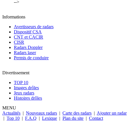
-->
Informations
Avertisseurs de radars
Dispositif CSA
CNT et CACIR
CISR
Radars Doppler
Radars laser
Permis de conduire
Divertissement
TOP 10
Images drôles
Jeux radars
Histoires drôles
MENU
Actualités
|
Nouveaux radars
|
Carte des radars
|
Ajouter un radar
|
Top 10
|
F.A.Q
|
Lexique
|
Plan du site
|
Contact