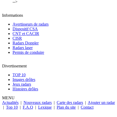
-->
Informations
Avertisseurs de radars
Dispositif CSA
CNT et CACIR
CISR
Radars Doppler
Radars laser
Permis de conduire
Divertissement
TOP 10
Images drôles
Jeux radars
Histoires drôles
MENU
Actualités
|
Nouveaux radars
|
Carte des radars
|
Ajouter un radar
|
Top 10
|
F.A.Q
|
Lexique
|
Plan du site
|
Contact