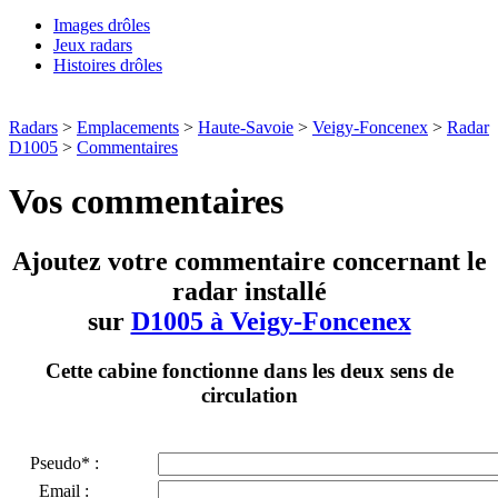
Images drôles
Jeux radars
Histoires drôles
Radars
>
Emplacements
>
Haute-Savoie
>
Veigy-Foncenex
>
Radar
D1005
>
Commentaires
Vos commentaires
Ajoutez votre commentaire concernant le
radar installé
sur
D1005 à Veigy-Foncenex
Cette cabine fonctionne dans les deux sens de
circulation
Pseudo* :
Email :