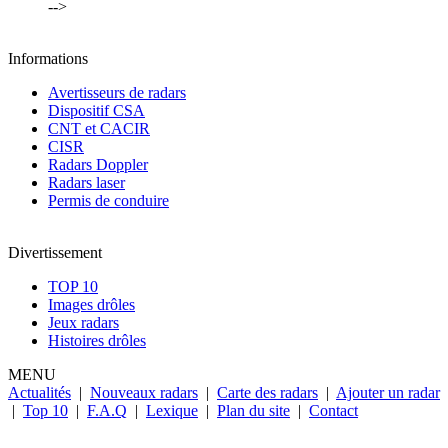
-->
Informations
Avertisseurs de radars
Dispositif CSA
CNT et CACIR
CISR
Radars Doppler
Radars laser
Permis de conduire
Divertissement
TOP 10
Images drôles
Jeux radars
Histoires drôles
MENU
Actualités
|
Nouveaux radars
|
Carte des radars
|
Ajouter un radar
|
Top 10
|
F.A.Q
|
Lexique
|
Plan du site
|
Contact