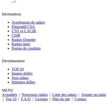
-->
Informations
Avertisseurs de radars
Dispositif CSA
CNT et CACIR
CISR
Radars Doppler
Radars laser
Permis de conduire
Divertissement
TOP 10
Images drôles
Jeux radars
Histoires drôles
MENU
Actualités
|
Nouveaux radars
|
Carte des radars
|
Ajouter un radar
|
Top 10
|
F.A.Q
|
Lexique
|
Plan du site
|
Contact