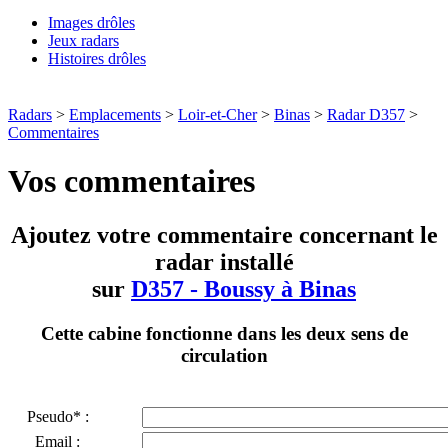
Images drôles
Jeux radars
Histoires drôles
Radars
>
Emplacements
>
Loir-et-Cher
>
Binas
>
Radar D357
>
Commentaires
Vos commentaires
Ajoutez votre commentaire concernant le
radar installé
sur
D357 - Boussy à Binas
Cette cabine fonctionne dans les deux sens de
circulation
Pseudo* :
Email :