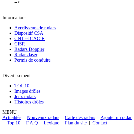
-->
Informations
Avertisseurs de radars
Dispositif CSA
CNT et CACIR
CISR
Radars Doppler
Radars laser
Permis de conduire
Divertissement
TOP 10
Images drôles
Jeux radars
Histoires drôles
MENU
Actualités
|
Nouveaux radars
|
Carte des radars
|
Ajouter un radar
|
Top 10
|
F.A.Q
|
Lexique
|
Plan du site
|
Contact