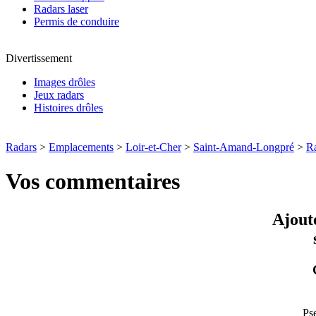
Radars laser
Permis de conduire
Divertissement
Images drôles
Jeux radars
Histoires drôles
Radars
>
Emplacements
>
Loir-et-Cher
>
Saint-Amand-Longpré
>
R
Vos commentaires
Ajout
Ps