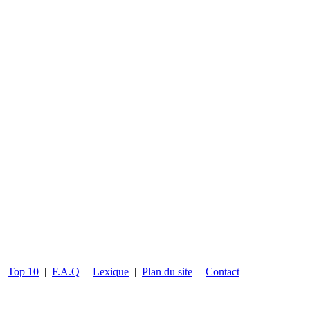
|
Top 10
|
F.A.Q
|
Lexique
|
Plan du site
|
Contact