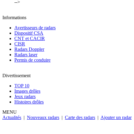
-->
Informations
Avertisseurs de radars
Dispositif CSA
CNT et CACIR
CISR
Radars Doppler
Radars laser
Permis de conduire
Divertissement
TOP 10
Images drôles
Jeux radars
Histoires drôles
MENU
Actualités
|
Nouveaux radars
|
Carte des radars
|
Ajouter un radar