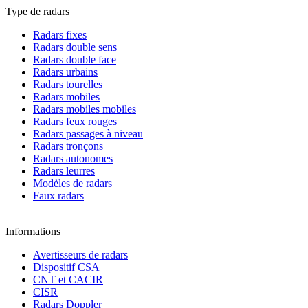
Type de radars
Radars fixes
Radars double sens
Radars double face
Radars urbains
Radars tourelles
Radars mobiles
Radars mobiles mobiles
Radars feux rouges
Radars passages à niveau
Radars tronçons
Radars autonomes
Radars leurres
Modèles de radars
Faux radars
Informations
Avertisseurs de radars
Dispositif CSA
CNT et CACIR
CISR
Radars Doppler