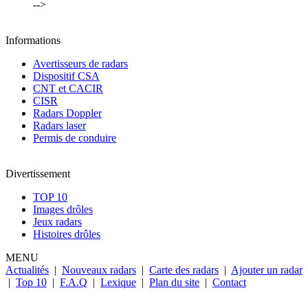
-->
Informations
Avertisseurs de radars
Dispositif CSA
CNT et CACIR
CISR
Radars Doppler
Radars laser
Permis de conduire
Divertissement
TOP 10
Images drôles
Jeux radars
Histoires drôles
MENU
Actualités
|
Nouveaux radars
|
Carte des radars
|
Ajouter un radar
|
Top 10
|
F.A.Q
|
Lexique
|
Plan du site
|
Contact