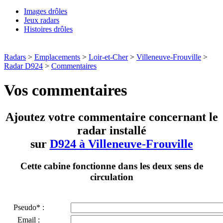
Images drôles
Jeux radars
Histoires drôles
Radars
>
Emplacements
>
Loir-et-Cher
>
Villeneuve-Frouville
>
Radar D924
>
Commentaires
Vos commentaires
Ajoutez votre commentaire concernant le
radar installé
sur
D924 à Villeneuve-Frouville
Cette cabine fonctionne dans les deux sens de
circulation
Pseudo* :
Email :