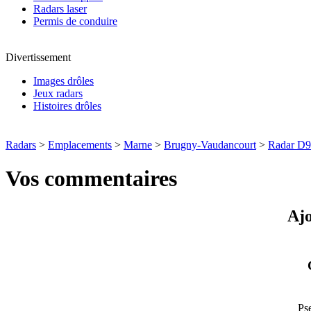
Radars laser
Permis de conduire
Divertissement
Images drôles
Jeux radars
Histoires drôles
Radars
>
Emplacements
>
Marne
>
Brugny-Vaudancourt
>
Radar D
Vos commentaires
Ajo
Ps