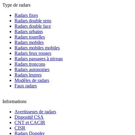
Type de radars
Radars fixes
Radars double sens
Radars double face
Radars urbains
Radars tourelles
Radars mobiles
Radars mobiles mobiles
Radars feux rouges
Radars passages à niveau
Radars tronçons
Radars autonomes
Radars leurres
Modèles de radars
Faux radars
Informations
Avertisseurs de radars
Dispositif CSA
CNT et CACIR
CISR
Radars Doppler