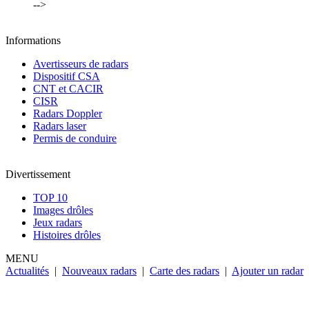
-->
Informations
Avertisseurs de radars
Dispositif CSA
CNT et CACIR
CISR
Radars Doppler
Radars laser
Permis de conduire
Divertissement
TOP 10
Images drôles
Jeux radars
Histoires drôles
MENU
Actualités
|
Nouveaux radars
|
Carte des radars
|
Ajouter un radar