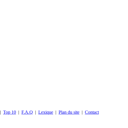
|
Top 10
|
F.A.Q
|
Lexique
|
Plan du site
|
Contact