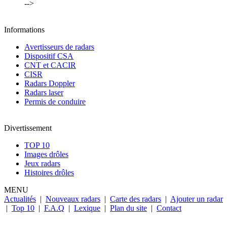
-->
Informations
Avertisseurs de radars
Dispositif CSA
CNT et CACIR
CISR
Radars Doppler
Radars laser
Permis de conduire
Divertissement
TOP 10
Images drôles
Jeux radars
Histoires drôles
MENU
Actualités
|
Nouveaux radars
|
Carte des radars
|
Ajouter un radar
|
Top 10
|
F.A.Q
|
Lexique
|
Plan du site
|
Contact