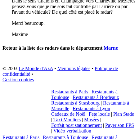
Dans le sens Chalons en Champagne vers Charleville Mezieres
pensez-vous que je me sois fait controllé par l'arrière ou par
l'avant du véhicule? De quel côté est placé le radar?
Merci beaucoup.
Maxime
Retour à la liste des radars dans le département
Marne
© 2003
Le Monde d'AzA
•
Mentions légales
•
Politique de
confidentialité
•
Gestion cookies
Restaurants à Paris
|
Restaurants à
Toulouse
|
Restaurants à Bordeaux
|
Restaurants à Strasbourg
|
Restaurants à
Marseille
|
Restaurants à Lyon
|
Cadeaux de Noël
|
Fete locale
|
Plan Stade
|
Taxi Moutiers
|
Musées
|
Forfait post stationnement
|
Payer son FPS
|
Vidéo verbalisation
|
Restaurants à Paris
|
Restaurants à Toulouse
|
Restaurants à