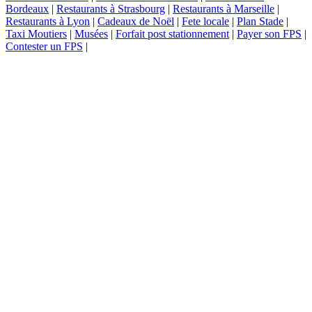
Bordeaux
|
Restaurants à Strasbourg
|
Restaurants à Marseille
|
Restaurants à Lyon
|
Cadeaux de Noël
|
Fete locale
|
Plan Stade
|
Taxi Moutiers
|
Musées
|
Forfait post stationnement
|
Payer son FPS
|
Contester un FPS
|