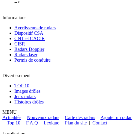
-->
Informations
Avertisseurs de radars
Dispositif CSA
CNT et CACIR
CISR
Radars Doppler
Radars laser
Permis de conduire
Divertissement
TOP 10
Images drôles
Jeux radars
Histoires drôles
MENU
Actualités
|
Nouveaux radars
|
Carte des radars
|
Ajouter un radar
|
Top 10
|
F.A.Q
|
Lexique
|
Plan du site
|
Contact
Localisation