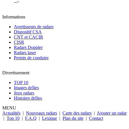
-->
Informations
Avertisseurs de radars
Dispositif CSA
CNT et CACIR
CISR
Radars Doppler
Radars laser
Permis de conduire
Divertissement
TOP 10
Images drôles
Jeux radars
Histoires drôles
MENU
Actualités
|
Nouveaux radars
|
Carte des radars
|
Ajouter un radar
|
Top 10
|
F.A.Q
|
Lexique
|
Plan du site
|
Contact