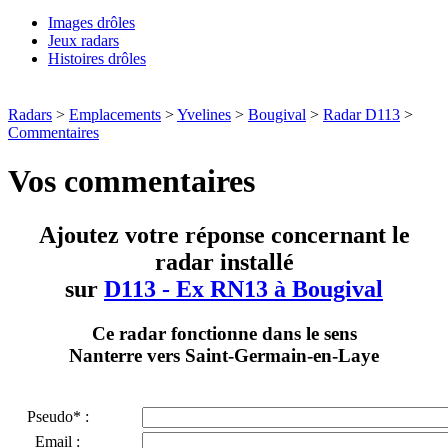
Images drôles
Jeux radars
Histoires drôles
Radars
>
Emplacements
>
Yvelines
>
Bougival
>
Radar D113
>
Commentaires
Vos commentaires
Ajoutez votre réponse concernant le
radar installé
sur
D113 - Ex RN13 à Bougival
Ce radar fonctionne dans le sens
Nanterre vers Saint-Germain-en-Laye
Pseudo* :
Email :