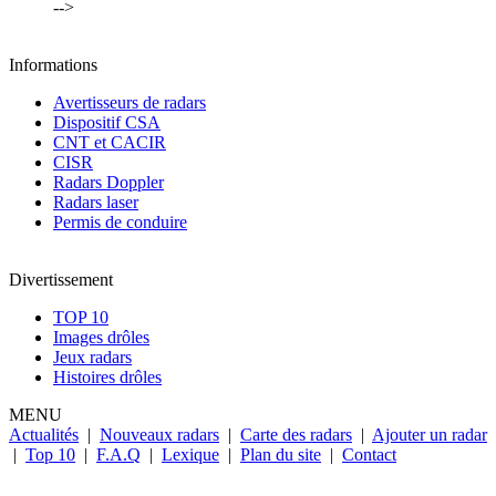
-->
Informations
Avertisseurs de radars
Dispositif CSA
CNT et CACIR
CISR
Radars Doppler
Radars laser
Permis de conduire
Divertissement
TOP 10
Images drôles
Jeux radars
Histoires drôles
MENU
Actualités
|
Nouveaux radars
|
Carte des radars
|
Ajouter un radar
|
Top 10
|
F.A.Q
|
Lexique
|
Plan du site
|
Contact