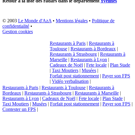
Retour à la liste des radars dans le département
Yvelines
© 2003
Le Monde d'AzA
•
Mentions légales
•
Politique de
confidentialité
•
Gestion cookies
Restaurants à Paris
|
Restaurants à
Toulouse
|
Restaurants à Bordeaux
|
Restaurants à Strasbourg
|
Restaurants à
Marseille
|
Restaurants à Lyon
|
Cadeaux de Noël
|
Fete locale
|
Plan Stade
|
Taxi Moutiers
|
Musées
|
Forfait post stationnement
|
Payer son FPS
|
Vidéo verbalisation
|
Restaurants à Paris
|
Restaurants à Toulouse
|
Restaurants à
Bordeaux
|
Restaurants à Strasbourg
|
Restaurants à Marseille
|
Restaurants à Lyon
|
Cadeaux de Noël
|
Fete locale
|
Plan Stade
|
Taxi Moutiers
|
Musées
|
Forfait post stationnement
|
Payer son FPS
|
Contester un FPS
|