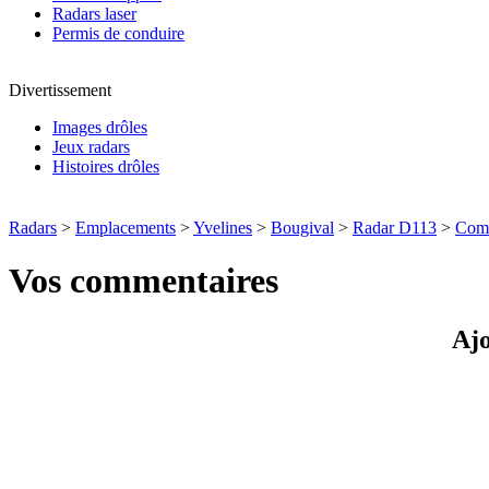
Radars laser
Permis de conduire
Divertissement
Images drôles
Jeux radars
Histoires drôles
Radars
>
Emplacements
>
Yvelines
>
Bougival
>
Radar D113
>
Comm
Vos commentaires
Ajo