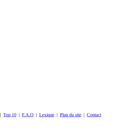
|
Top 10
|
F.A.Q
|
Lexique
|
Plan du site
|
Contact