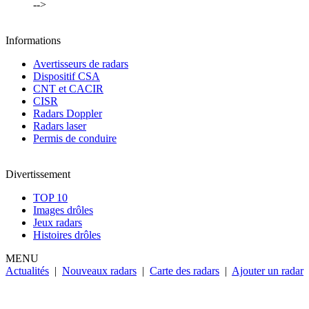
-->
Informations
Avertisseurs de radars
Dispositif CSA
CNT et CACIR
CISR
Radars Doppler
Radars laser
Permis de conduire
Divertissement
TOP 10
Images drôles
Jeux radars
Histoires drôles
MENU
Actualités
|
Nouveaux radars
|
Carte des radars
|
Ajouter un radar