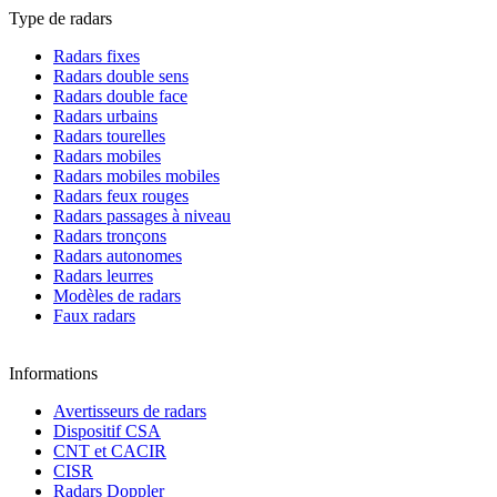
Type de radars
Radars fixes
Radars double sens
Radars double face
Radars urbains
Radars tourelles
Radars mobiles
Radars mobiles mobiles
Radars feux rouges
Radars passages à niveau
Radars tronçons
Radars autonomes
Radars leurres
Modèles de radars
Faux radars
Informations
Avertisseurs de radars
Dispositif CSA
CNT et CACIR
CISR
Radars Doppler