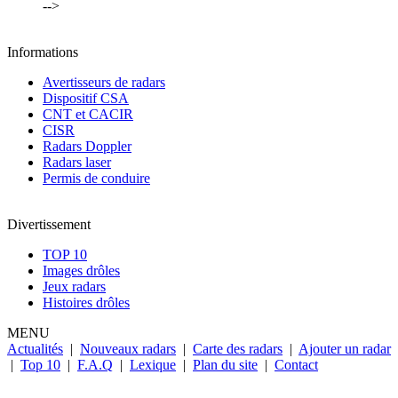
-->
Informations
Avertisseurs de radars
Dispositif CSA
CNT et CACIR
CISR
Radars Doppler
Radars laser
Permis de conduire
Divertissement
TOP 10
Images drôles
Jeux radars
Histoires drôles
MENU
Actualités
|
Nouveaux radars
|
Carte des radars
|
Ajouter un radar
|
Top 10
|
F.A.Q
|
Lexique
|
Plan du site
|
Contact