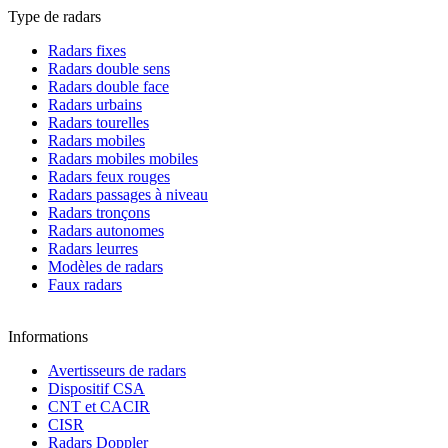
Type de radars
Radars fixes
Radars double sens
Radars double face
Radars urbains
Radars tourelles
Radars mobiles
Radars mobiles mobiles
Radars feux rouges
Radars passages à niveau
Radars tronçons
Radars autonomes
Radars leurres
Modèles de radars
Faux radars
Informations
Avertisseurs de radars
Dispositif CSA
CNT et CACIR
CISR
Radars Doppler