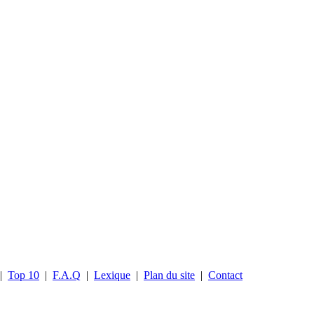
|
Top 10
|
F.A.Q
|
Lexique
|
Plan du site
|
Contact