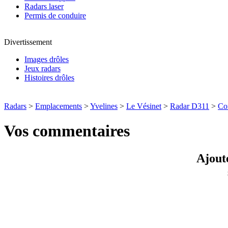
Radars laser
Permis de conduire
Divertissement
Images drôles
Jeux radars
Histoires drôles
Radars
>
Emplacements
>
Yvelines
>
Le Vésinet
>
Radar D311
>
Co
Vos commentaires
Ajout