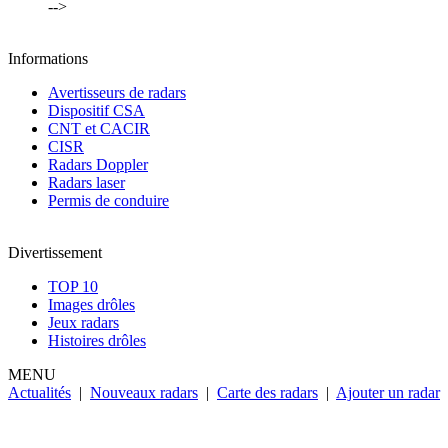
-->
Informations
Avertisseurs de radars
Dispositif CSA
CNT et CACIR
CISR
Radars Doppler
Radars laser
Permis de conduire
Divertissement
TOP 10
Images drôles
Jeux radars
Histoires drôles
MENU
Actualités
|
Nouveaux radars
|
Carte des radars
|
Ajouter un radar