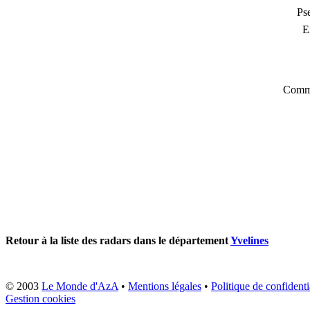
Ps
E
Comme
Retour à la liste des radars dans le département
Yvelines
© 2003
Le Monde d'AzA
•
Mentions légales
•
Politique de confidenti
Gestion cookies