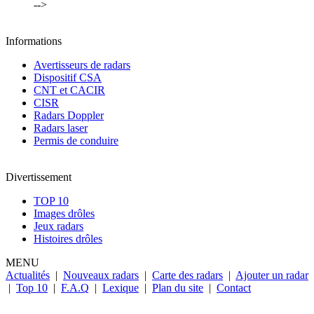
-->
Informations
Avertisseurs de radars
Dispositif CSA
CNT et CACIR
CISR
Radars Doppler
Radars laser
Permis de conduire
Divertissement
TOP 10
Images drôles
Jeux radars
Histoires drôles
MENU
Actualités
|
Nouveaux radars
|
Carte des radars
|
Ajouter un radar
|
Top 10
|
F.A.Q
|
Lexique
|
Plan du site
|
Contact