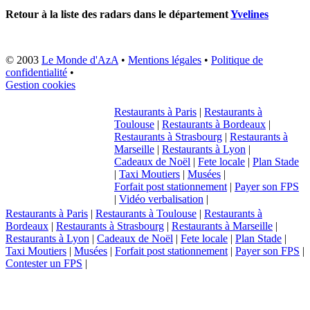
Retour à la liste des radars dans le département
Yvelines
© 2003
Le Monde d'AzA
•
Mentions légales
•
Politique de
confidentialité
•
Gestion cookies
Restaurants à Paris
|
Restaurants à
Toulouse
|
Restaurants à Bordeaux
|
Restaurants à Strasbourg
|
Restaurants à
Marseille
|
Restaurants à Lyon
|
Cadeaux de Noël
|
Fete locale
|
Plan Stade
|
Taxi Moutiers
|
Musées
|
Forfait post stationnement
|
Payer son FPS
|
Vidéo verbalisation
|
Restaurants à Paris
|
Restaurants à Toulouse
|
Restaurants à
Bordeaux
|
Restaurants à Strasbourg
|
Restaurants à Marseille
|
Restaurants à Lyon
|
Cadeaux de Noël
|
Fete locale
|
Plan Stade
|
Taxi Moutiers
|
Musées
|
Forfait post stationnement
|
Payer son FPS
|
Contester un FPS
|