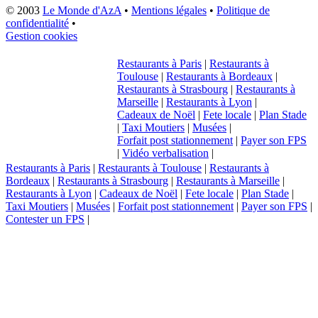
© 2003
Le Monde d'AzA
•
Mentions légales
•
Politique de
confidentialité
•
Gestion cookies
Restaurants à Paris
|
Restaurants à
Toulouse
|
Restaurants à Bordeaux
|
Restaurants à Strasbourg
|
Restaurants à
Marseille
|
Restaurants à Lyon
|
Cadeaux de Noël
|
Fete locale
|
Plan Stade
|
Taxi Moutiers
|
Musées
|
Forfait post stationnement
|
Payer son FPS
|
Vidéo verbalisation
|
Restaurants à Paris
|
Restaurants à Toulouse
|
Restaurants à
Bordeaux
|
Restaurants à Strasbourg
|
Restaurants à Marseille
|
Restaurants à Lyon
|
Cadeaux de Noël
|
Fete locale
|
Plan Stade
|
Taxi Moutiers
|
Musées
|
Forfait post stationnement
|
Payer son FPS
|
Contester un FPS
|