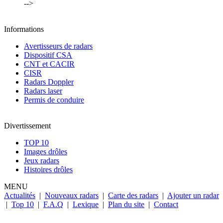
-->
Informations
Avertisseurs de radars
Dispositif CSA
CNT et CACIR
CISR
Radars Doppler
Radars laser
Permis de conduire
Divertissement
TOP 10
Images drôles
Jeux radars
Histoires drôles
MENU
Actualités
|
Nouveaux radars
|
Carte des radars
|
Ajouter un radar
|
Top 10
|
F.A.Q
|
Lexique
|
Plan du site
|
Contact