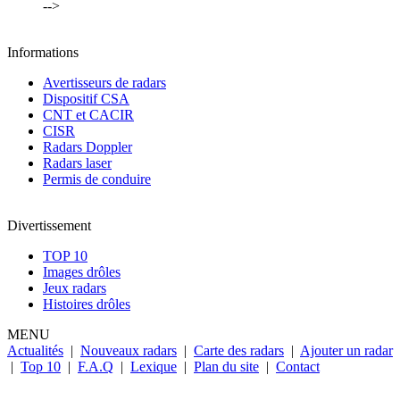
-->
Informations
Avertisseurs de radars
Dispositif CSA
CNT et CACIR
CISR
Radars Doppler
Radars laser
Permis de conduire
Divertissement
TOP 10
Images drôles
Jeux radars
Histoires drôles
MENU
Actualités
|
Nouveaux radars
|
Carte des radars
|
Ajouter un radar
|
Top 10
|
F.A.Q
|
Lexique
|
Plan du site
|
Contact