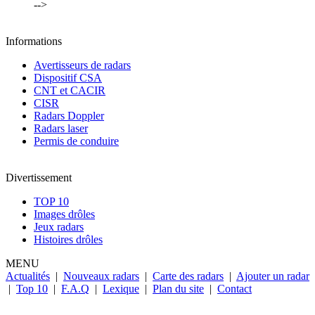
-->
Informations
Avertisseurs de radars
Dispositif CSA
CNT et CACIR
CISR
Radars Doppler
Radars laser
Permis de conduire
Divertissement
TOP 10
Images drôles
Jeux radars
Histoires drôles
MENU
Actualités
|
Nouveaux radars
|
Carte des radars
|
Ajouter un radar
|
Top 10
|
F.A.Q
|
Lexique
|
Plan du site
|
Contact