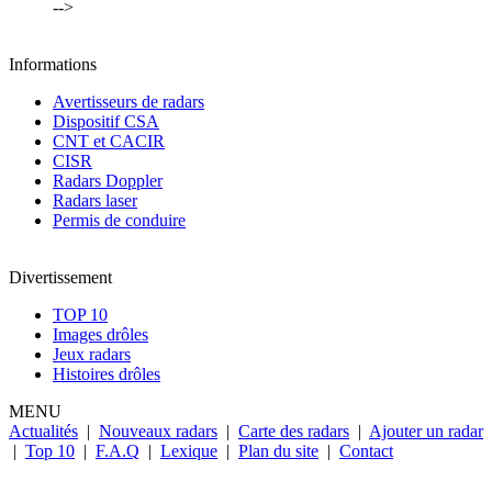
-->
Informations
Avertisseurs de radars
Dispositif CSA
CNT et CACIR
CISR
Radars Doppler
Radars laser
Permis de conduire
Divertissement
TOP 10
Images drôles
Jeux radars
Histoires drôles
MENU
Actualités
|
Nouveaux radars
|
Carte des radars
|
Ajouter un radar
|
Top 10
|
F.A.Q
|
Lexique
|
Plan du site
|
Contact