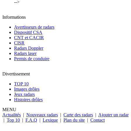
-->
Informations
Avertisseurs de radars
Dispositif CSA
CNT et CACIR
CISR
Radars Doppler
Radars laser
Permis de conduire
Divertissement
TOP 10
Images drôles
Jeux radars
Histoires drôles
MENU
Actualités
|
Nouveaux radars
|
Carte des radars
|
Ajouter un radar
|
Top 10
|
F.A.Q
|
Lexique
|
Plan du site
|
Contact