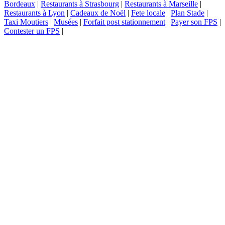
Bordeaux
|
Restaurants à Strasbourg
|
Restaurants à Marseille
|
Restaurants à Lyon
|
Cadeaux de Noël
|
Fete locale
|
Plan Stade
|
Taxi Moutiers
|
Musées
|
Forfait post stationnement
|
Payer son FPS
|
Contester un FPS
|