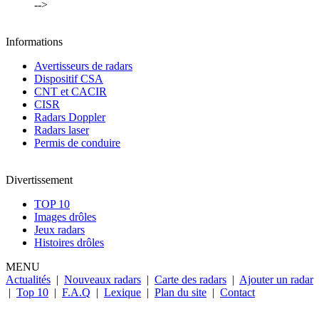
-->
Informations
Avertisseurs de radars
Dispositif CSA
CNT et CACIR
CISR
Radars Doppler
Radars laser
Permis de conduire
Divertissement
TOP 10
Images drôles
Jeux radars
Histoires drôles
MENU
Actualités
|
Nouveaux radars
|
Carte des radars
|
Ajouter un radar
|
Top 10
|
F.A.Q
|
Lexique
|
Plan du site
|
Contact