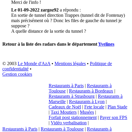
Merci de l'info !
Le 01-09-2022 zargoz92
a répondu :
En sortie de tunnel direction Trappes (tunnel dit de Fontenay)
mais précisément où ? Donc les files de gauche du tunnel je
suppose ?
A quelle distance de la sortie du tunnel ?
Retour à la liste des radars dans le département
Yvelines
© 2003
Le Monde d'AzA
•
Mentions légales
•
Politique de
confidentialité
•
Gestion cookies
Restaurants à Paris
|
Restaurants à
Toulouse
|
Restaurants à Bordeaux
|
Restaurants à Strasbourg
|
Restaurants à
Marseille
|
Restaurants à Lyon
|
Cadeaux de Noël
|
Fete locale
|
Plan Stade
|
Taxi Moutiers
|
Musées
|
Forfait post stationnement
|
Payer son FPS
|
Vidéo verbalisation
|
Restaurants à Paris
|
Restaurants à Toulouse
|
Restaurants à