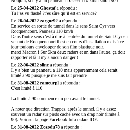
Bonjour, si il y a un panneau 110 c'est 110 km/h sinon 90 !
Le 25-04-2022 Ghostaf
a répondu :
Tu l’as vu flashé ?t’es sûre qu’il est en service?
Le 26-04-2022 zargoz92
a répondu :
En service en sortie de tunnel dans le sens Saint Cyr vers
Rocquencourt. Panneau 110 km/h
Dans l'autre sens c'est à dire à l'entrée du tunnel de Saint-Cyr en
venant de Rocquencourt il est en cours d'installation mais à ce
jour toujours envelopper de son film plastique noir.
merci Macron ! Sur 5km deux radars et un dans l'autre. ça doit
rapporter et là il n'y a aucun danger !
Le 22-06-2022 sline
a répondu :
Il y a bien un panneau a 110 mais apparemment cela serait
limité a 90 puisque je me suis fait prendre
Le 31-08-2022 rameurpl
a répondu :
C'est limité à 110.
La limite à 90 commence un peu avant le tunnel.
A noter que direction Trappes, après le tunnel, il y a assez
souvent un radar sur pieds caché avec un drap noir (limite à
90). Voir sur la page Facebook Info radars IDF.
Le 31-08-2022 Zozodu78
a répondu :