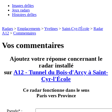
Images drôles
Jeux radars
Histoires drôles
Radars
>
Emplacements
>
Yvelines
>
Saint-Cyr-l'École
>
Radar
A12
>
Commentaires
Vos commentaires
Ajoutez votre réponse concernant le
radar installé
sur
A12 - Tunnel du Bois-d'Arcy à Saint-
Cyr-l'École
Ce radar fonctionne dans le sens
Paris vers Province
Pseudo* :