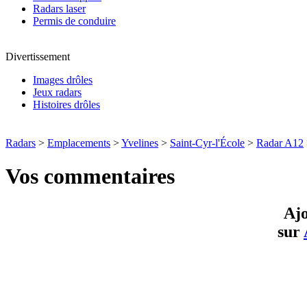
Radars laser
Permis de conduire
Divertissement
Images drôles
Jeux radars
Histoires drôles
Radars
>
Emplacements
>
Yvelines
>
Saint-Cyr-l'École
>
Radar A12
Vos commentaires
Ajo
sur