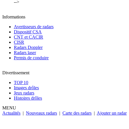
-->
Informations
Avertisseurs de radars
Dispositif CSA
CNT et CACIR
CISR
Radars Doppler
Radars laser
Permis de conduire
Divertissement
TOP 10
Images drôles
Jeux radars
Histoires drôles
MENU
Actualités
|
Nouveaux radars
|
Carte des radars
|
Ajouter un radar