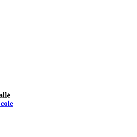
allé
École