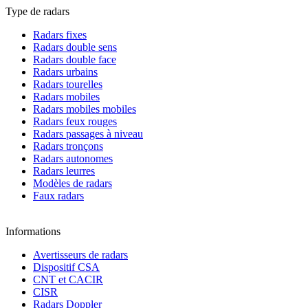
Type de radars
Radars fixes
Radars double sens
Radars double face
Radars urbains
Radars tourelles
Radars mobiles
Radars mobiles mobiles
Radars feux rouges
Radars passages à niveau
Radars tronçons
Radars autonomes
Radars leurres
Modèles de radars
Faux radars
Informations
Avertisseurs de radars
Dispositif CSA
CNT et CACIR
CISR
Radars Doppler