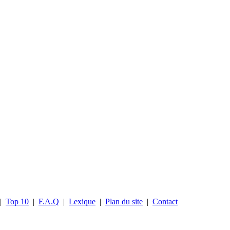
|
Top 10
|
F.A.Q
|
Lexique
|
Plan du site
|
Contact