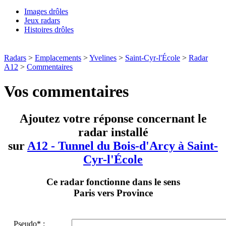
Images drôles
Jeux radars
Histoires drôles
Radars
>
Emplacements
>
Yvelines
>
Saint-Cyr-l'École
>
Radar
A12
>
Commentaires
Vos commentaires
Ajoutez votre réponse concernant le
radar installé
sur
A12 - Tunnel du Bois-d'Arcy à Saint-
Cyr-l'École
Ce radar fonctionne dans le sens
Paris vers Province
Pseudo* :