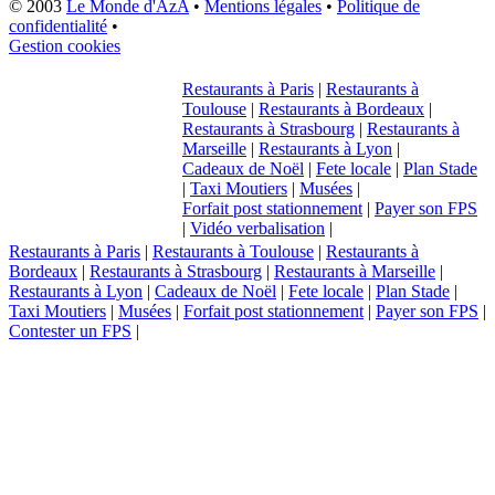
© 2003
Le Monde d'AzA
•
Mentions légales
•
Politique de
confidentialité
•
Gestion cookies
Restaurants à Paris
|
Restaurants à
Toulouse
|
Restaurants à Bordeaux
|
Restaurants à Strasbourg
|
Restaurants à
Marseille
|
Restaurants à Lyon
|
Cadeaux de Noël
|
Fete locale
|
Plan Stade
|
Taxi Moutiers
|
Musées
|
Forfait post stationnement
|
Payer son FPS
|
Vidéo verbalisation
|
Restaurants à Paris
|
Restaurants à Toulouse
|
Restaurants à
Bordeaux
|
Restaurants à Strasbourg
|
Restaurants à Marseille
|
Restaurants à Lyon
|
Cadeaux de Noël
|
Fete locale
|
Plan Stade
|
Taxi Moutiers
|
Musées
|
Forfait post stationnement
|
Payer son FPS
|
Contester un FPS
|