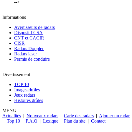
-->
Informations
Avertisseurs de radars
Dispositif CSA
CNT et CACIR
CISR
Radars Doppler
Radars laser
Permis de conduire
Divertissement
TOP 10
Images drôles
Jeux radars
Histoires drôles
MENU
Actualités
|
Nouveaux radars
|
Carte des radars
|
Ajouter un radar
|
Top 10
|
F.A.Q
|
Lexique
|
Plan du site
|
Contact