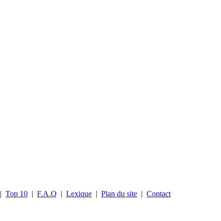
|
Top 10
|
F.A.Q
|
Lexique
|
Plan du site
|
Contact