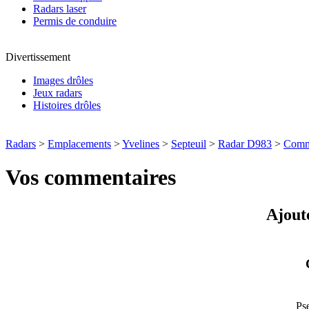
Radars laser
Permis de conduire
Divertissement
Images drôles
Jeux radars
Histoires drôles
Radars
>
Emplacements
>
Yvelines
>
Septeuil
>
Radar D983
>
Comm
Vos commentaires
Ajout
Ps