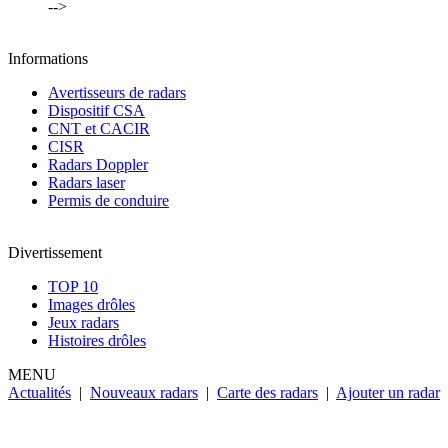
-->
Informations
Avertisseurs de radars
Dispositif CSA
CNT et CACIR
CISR
Radars Doppler
Radars laser
Permis de conduire
Divertissement
TOP 10
Images drôles
Jeux radars
Histoires drôles
MENU
Actualités
|
Nouveaux radars
|
Carte des radars
|
Ajouter un radar