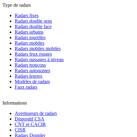
Type de radars
Radars fixes
Radars double sens
Radars double face
Radars urbains
Radars tourelles
Radars mobiles
Radars mobiles mobiles
Radars feux rouges
Radars passages à niveau
Radars tronçons
Radars autonomes
Radars leurres
Modèles de radars
Faux radars
Informations
Avertisseurs de radars
Dispositif CSA
CNT et CACIR
CISR
Radars Doppler