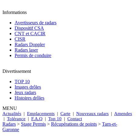
Informations
Avertisseurs de radars
Dispositif CSA
CNT et CACIR
CISR
Radars Doppler
Radars laser
Permis de conduire
Divertissement
TOP 10
Images drôles
Jeux radars
Histoires drôles
MENU
Actualités
|
Emplacements
|
Carte
|
Nouveaux radars
|
Amendes
|
Tolérance
|
F.A.Q
|
Top 10
|
Contact
Radars
>
Stage Permis
>
Récupérations de points
>
Tarn-et-
Garonne