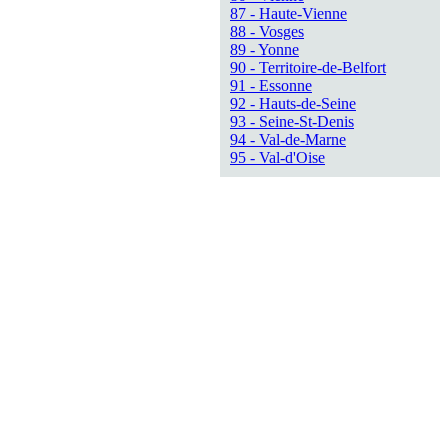
87 - Haute-Vienne
88 - Vosges
89 - Yonne
90 - Territoire-de-Belfort
91 - Essonne
92 - Hauts-de-Seine
93 - Seine-St-Denis
94 - Val-de-Marne
95 - Val-d'Oise