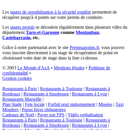
Les
stages de sensibilisation à la sécurité routière
permettent de
récupérer jusqu'à 4 points sur votre permis de conduire.
Les
stages permis
se déroulent régulièrement dans plusieurs villes du
département
Tarn-et-Garonne
comme
Montauban,
Castelsarrasin
, etc.
Grâce à notre partenariat avec le site
Permisapoints.fr
, vous pouvez
vous inscrire directement à un stage de récupération de point en
choisissant votre date de stage dans la liste ci-dessus.
© 2003
Le Monde d'AzA
•
Mentions légales
•
Politique de
confidentialité
•
Gestion cookies
Restaurants à Paris
|
Restaurants à Toulouse
|
Restaurants à
Bordeaux
|
Restaurants à Strasbourg
|
Restaurants à Lyon
|
Restaurants Marseille
|
Plan Stade
|
Fete locale
|
Forfait post stationnement
|
Musées
|
Taxi
Moutiers
|
Pneus hiver obligatoires
Cadeaux de Noël
|
Payer son FPS
|
Vidéo verbalisation
Restaurants à Paris
|
Restaurants à Toulouse
|
Restaurants à
Bordeaux
|
Restaurants à Strasbourg
|
Restaurants à Lyon
|