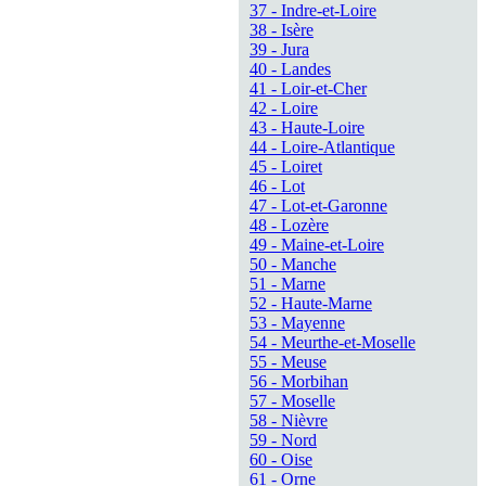
37 - Indre-et-Loire
38 - Isère
39 - Jura
40 - Landes
41 - Loir-et-Cher
42 - Loire
43 - Haute-Loire
44 - Loire-Atlantique
45 - Loiret
46 - Lot
47 - Lot-et-Garonne
48 - Lozère
49 - Maine-et-Loire
50 - Manche
51 - Marne
52 - Haute-Marne
53 - Mayenne
54 - Meurthe-et-Moselle
55 - Meuse
56 - Morbihan
57 - Moselle
58 - Nièvre
59 - Nord
60 - Oise
61 - Orne