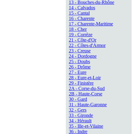
13 - Bouches-du-Rhône
14 - Calvados
15 - Cantal
16 - Charente
17 - Charente-Maritime
18 - Cher
19 - Corrèze
21 - Côte-d'Or
22 - Côtes-d'Armor
23 - Creuse
24 - Dordogne
25 - Doubs
26 - Drôme
27 - Eure
28 - Eure-et-Loir
29 - Finistère
2A - Corse-du-Sud
2B - Haute-Corse
30 - Gard
31 - Haute-Garonne
32 - Gers
33 - Gironde
34 - Hérault
35 - Ille-et-Vilaine
36 - Indre