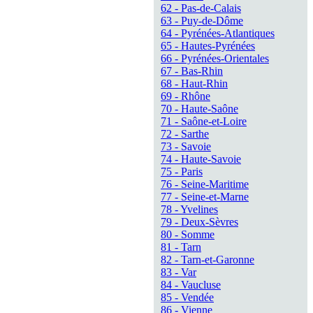
62 - Pas-de-Calais
63 - Puy-de-Dôme
64 - Pyrénées-Atlantiques
65 - Hautes-Pyrénées
66 - Pyrénées-Orientales
67 - Bas-Rhin
68 - Haut-Rhin
69 - Rhône
70 - Haute-Saône
71 - Saône-et-Loire
72 - Sarthe
73 - Savoie
74 - Haute-Savoie
75 - Paris
76 - Seine-Maritime
77 - Seine-et-Marne
78 - Yvelines
79 - Deux-Sèvres
80 - Somme
81 - Tarn
82 - Tarn-et-Garonne
83 - Var
84 - Vaucluse
85 - Vendée
86 - Vienne