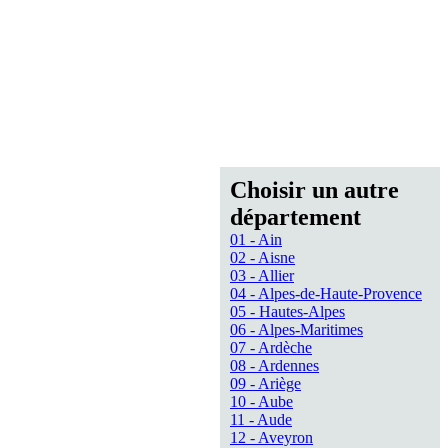
Choisir un autre
département
01 - Ain
02 - Aisne
03 - Allier
04 - Alpes-de-Haute-Provence
05 - Hautes-Alpes
06 - Alpes-Maritimes
07 - Ardèche
08 - Ardennes
09 - Ariège
10 - Aube
11 - Aude
12 - Aveyron