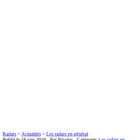
Radars
>
Actualités
>
Les radars en général
Publié le
18 juin 2019
- Par Nicolas
- Catégorie:
Les radars en