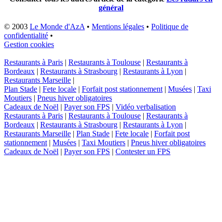
général
© 2003
Le Monde d'AzA
•
Mentions légales
•
Politique de
confidentialité
•
Gestion cookies
Restaurants à Paris
|
Restaurants à Toulouse
|
Restaurants à
Bordeaux
|
Restaurants à Strasbourg
|
Restaurants à Lyon
|
Restaurants Marseille
|
Plan Stade
|
Fete locale
|
Forfait post stationnement
|
Musées
|
Taxi
Moutiers
|
Pneus hiver obligatoires
Cadeaux de Noël
|
Payer son FPS
|
Vidéo verbalisation
Restaurants à Paris
|
Restaurants à Toulouse
|
Restaurants à
Bordeaux
|
Restaurants à Strasbourg
|
Restaurants à Lyon
|
Restaurants Marseille
|
Plan Stade
|
Fete locale
|
Forfait post
stationnement
|
Musées
|
Taxi Moutiers
|
Pneus hiver obligatoires
Cadeaux de Noël
|
Payer son FPS
|
Contester un FPS